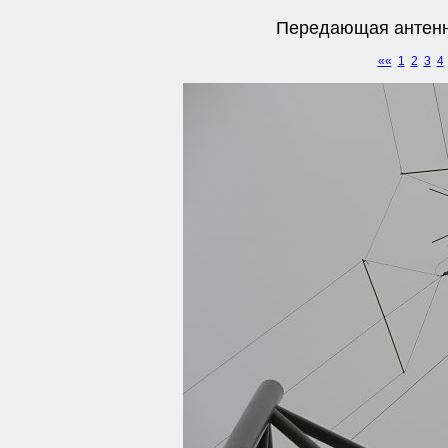
Передающая антенн
««
1
2
3
4