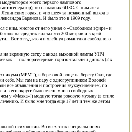
л модулятором моего первого лампового
 автогенератор), но на лампах 6П3С. С ним же я
 Ленинских горах, и «по шее» за незаконный выход в
ександра Баранова. И было это в 1969 году.
я с ним, многое от него узнал о «Свободном эфире» и
ботал» на средних волнах «за 200 метров и в край
тил. Вот оттуда-то я и хлебнул романтики свободного
ция на экранную сетку с анода выходной лампы УНЧ
еревьях — полноразмерный горизонтальный диполь (2 х
хникума (МРМТ), в березовой роще на берегу Оки, где
ами себе. Мы там на пару с одногруппником Володей
али все объявления и построения звукоусилением, по
ве и в его округе было очень много свободных
 чем у «Маяка»!) модную тогда роковую музыку (в стиле
лечению. И было мне тогда еще 17 лет и тем же летом
льной психологии. Во всех этих специальностях
мя работал в оборонке разработчиком бортовой