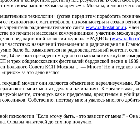
ом в своем районе «Замоскворечье» г. Москвы, и много чего сде
вещательные технологии» (успев перед этим поработать технич
 ее технологию с магнитофонов на компьютеры и создав региона
и учредитель радиовещательного сайта
www.radiostation.ru
. Чле
стве по печати и массовым коммуникациям, участник междунар
), член редакционной коллегии журнала «РАДИО» (
www.radio.ru
ия частотных назначений телевидения и радиовещания в Главно
азумно было бы замахиваться на радиовещательный контент, если 
ами, 14 лет был президентом одного из московских клубов само
СП и трех общемосковских фестивалей бардовской песни в 1989,
лен Большого Совета КСП Москвы... — Много! Но и годиков тож
 «щенок» за это дело взялся.
на текущий момент они являются объективно нереализуемыми. 
ерживают в моих мечтах, делах и начинаниях. К «реалистам», «
я чужой мечте, отношусь как к предателям, вредителям и убийца
юзников. Собственно, поэтому мне и удалось многого добиться в
 психологии "Если этому быть, - это зависит от меня!" - Она л
рна. Отзывы читателей до сих пор получаю.