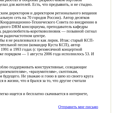
лал для жителей. Есть, что предъявить, и не стыдно.
еским директором и директором регионального вещания
льную сеть на 70 городов России). Автор десятков
н Координационно-Технического Совета по внедрению в
одного DRM консорциума, преподаватель кафедры
), радиолюбитель-коротковолновик — позывной сигнал
м радиочастотном центре.
бы я не реализовался и как лирик. Итак: старый КСП-
деятельной песни (командир Куста КСП), автор
 1991 и 1993 годах (с трехмесячной концертной
е порядком — 1 августа 2006 года исполнилось 53. И
Люблю поддерживать конструктивные, созидающие
приземлителям», «вразумителям», скептикам,
м будущего. Не уважаю и гоню в шею из своего круга
 жизни, что я брался за то, что другие считали
егко ищется и бесплатно скачивается в интернете,
Отправить мне письмо