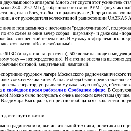
 двухлампового аппарата! Много лет спустя этот усилитель ста
пазон 28,0 - 29,7 МГц), собранного по схеме РУМ-1 (двухтактный
ти, но, слава Богу, это было в радиокружке Дворца пионеров на
иции, а от руководителя коллективной радиостанции UA3KAS Ал
е лично познакомился с настоящим "радиохулиганом", подружилс
по его схеме за один вечер собрал «шарманку» и даже сам «пора
ов был слышен мой передатчик. И музыку в эфир немного покру
знаю этот вызов: «Всем свободным!»
е 6П3С (индуктивная трехточка), 500 вольт на аноде и модуля
ному току — непосредственно). И антенна висела на высоких д
 обычный бытовой, вещательный, ламповый.
-спортивно-трудовом лагере Московского радиомеханического те
полях совхоза «Заокский». А после обеда были предоставлены с
 дизель-генератор, устраивали музыкальную побудку, обеспечив
 а
в свободное время работали в Свободном эфире
. В Серпухо
село! Можно было послушать с очень высоким качеством (лучше,
 Владимира Высоцкого, и приятно пообщаться с коллегами по ув
ло достигнуто в жизни.
асти радиотехники, вычислительной техники, политики и социа
зработки и конкретные достигнутые результаты. В советское вре