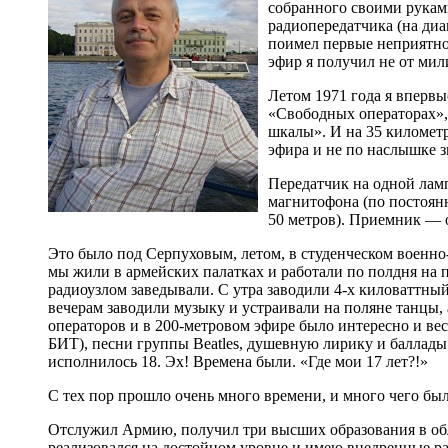
собранного своими руками
радиопередатчика (на диа
поимел первые неприятнос
эфир я получил не от мил
Летом 1971 года я впервы
«Свободных операторах», 
шкалы». И на 35 километр
эфира и не по наслышке 
Передатчик на одной ламп
магнитофона (по постоян
50 метров). Приемник —
Это было под Серпуховым, летом, в студенческом военно
мы жили в армейских палатках и работали по полдня на 
радиоузлом заведывали. С утра заводили 4-х киловаттный
вечерам заводили музыку и устраивали на поляне танцы,
операторов и в 200-метровом эфире было интересно и ве
БИТ), песни группы Beatles, душевную лирику и баллады
исполнилось 18. Эх! Времена были. «Где мои 17 лет?!»
С тех пор прошло очень много времени, и много чего бы
Отслужил Армию, получил три высших образования в обл
реализовался на достойном уровне и имею внедренные ра