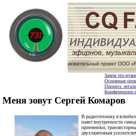
Зачем это нуж
Основные опр
Процесс легал
Конференции 
Меня зовут Сергей Комаров
В радиотехнику я влюбилс
паяет внутренности самод
приемники, транзисторны
двухламповым усилителем