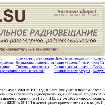
но
Структура организации
Программы вещания
Команд
еделения
Диапазоны радиочастот
Радио «Зеленый глаз»
Клубы 
изации
Типовые документы
Радиотехника — теория
Вопрос
и решения
Полезные ссылки
Комплект аппаратуры
Форум 
я зимой с 1960 на 1961 год, в 7 лет, еще учась в первом классе
ельного карманного радиоприемника, я «запал» на это дело. И, 
е прямого усиления на П13 и П15. Летом 1962 я упросил родите
 на 6Ж3П и 6П14П и детекторным приемником на его входе. И уч