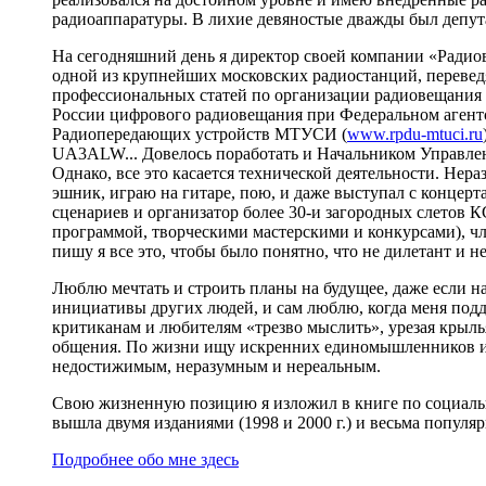
радиоаппаратуры. В лихие девяностые дважды был депутат
На сегодняшний день я директор своей компании «Радио
одной из крупнейших московских радиостанций, переведя
профессиональных статей по организации радиовещания 
России цифрового радиовещания при Федеральном агент
Радиопередающих устройств МТУСИ (
www.rpdu-mtuci.ru
UA3ALW... Довелось поработать и Начальником Управлен
Однако, все это касается технической деятельности. Нер
эшник, играю на гитаре, пою, и даже выступал с концерт
сценариев и организатор более 30-и загородных слетов К
программой, творческими мастерскими и конкурсами), ч
пишу я все это, чтобы было понятно, что не дилетант и не
Люблю мечтать и строить планы на будущее, даже если 
инициативы других людей, и сам люблю, когда меня подд
критиканам и любителям «трезво мыслить», урезая крыль
общения. По жизни ищу искренних единомышленников и со
недостижимым, неразумным и нереальным.
Свою жизненную позицию я изложил в книге по социальной
вышла двумя изданиями (1998 и 2000 г.) и весьма популя
Подробнее обо мне здесь