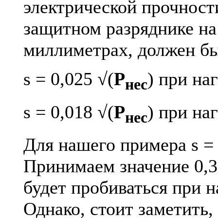
электрической прочности
защитном разряднике на
миллиметрах, должен бы
s = 0,025 √(
P
) при на
нес
s = 0,018 √(
P
) при на
нес
Для нашего примера s = 
Принимаем значение 0,3
будет пробиваться при н
Однако, стоит заметить,