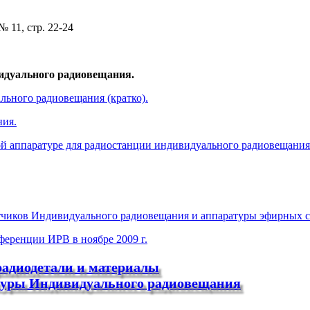
 11, стр. 22-24
идуального радиовещания.
льного радиовещания (кратко).
ния.
ой аппаратуре для радиостанции индивидуального радиовещания
тчиков Индивидуального радиовещания и аппаратуры эфирных с
еренции ИРВ в ноябре 2009 г.
радиодетали и материалы
туры Индивидуального радиовещания