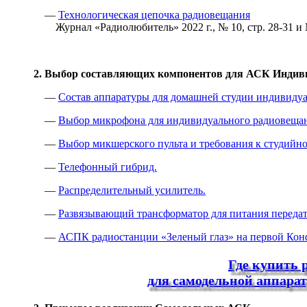
—
Технологическая цепочка радиовещания
Журнал «Радиолюбитель» 2022 г., № 10, стр. 28-31 и №
2. Выбор составляющих компонентов для АСК Индив
—
Состав аппаратуры для домашней студии индивидуа
—
Выбор микрофона для индивидуального радиовеща
—
Выбор микшерского пульта и требования к студийн
—
Телефонный гибрид.
—
Распределительный усилитель.
—
Развязывающий трансформатор для питания переда
—
АСПК радиостанции «Зеленый глаз» на первой Конф
Где купить 
для самодельной аппара