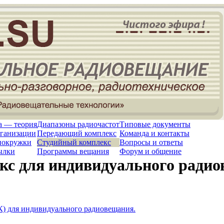
а — теория
Диапазоны радиочастот
Типовые документы
рганизации
Передающий комплекс
Команда и контакты
иокружки
Студийный комплекс
Вопросы и ответы
ылки
Программы вещания
Форум и общение
кс для индивидуального ради
) для индивидуального радиовещания.