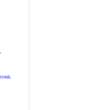
.
тудий.