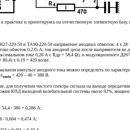
к практике и ориентируясь на отечественную элементную базу,
7-220-50 и ТА90-220-50 напряжение анодных обмоток: 4 х 28 + 
ем токе обмоток 0,235 А, ток анодной цепи после выпрямителя не 
ксимальном токе 0,28 А с Rдр = 58,4 Ω), и модуляционного Д267В
 80,4) х 0,19 = 420 вольт.
льном импульсе анодного тока можно определить по характерист
 e
= 420 – 40 = 380 В.
amin
ме, для получения чистого спектра сигнала на выходе передатч
ожив КПД выходной колебательной системы около 92%, мощност
 54,4 / 380 = 0,286 A;
6 / 0,604 = 0,474 A;
474 х 0,401 = 0,19 А.