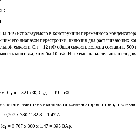
кГ;
Г.
 483 пФ) используемого в конструкции переменного конденсатора
ньшим его диапазон перестройки, включив два растягивающих ко
льной емкости Сп = 12 пФ общая емкость должна составить 500 п
емкость монтажа, хотя бы 10 пФ. Из схемы параллельно-последо
им: C
ш = 821 пФ; C
д = 1191 пФ.
1
1
рассчитать реактивные мощности конденсаторов и токи, протека
= 0,707 х 380 / 182,8 = 1,47 А.
 Iс
= 0,707 х 380 x 1,47 = 395 ВАр.
1