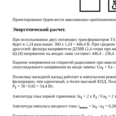
Проектирование будем вести максимально приближенное 
Энергетический расчет.
При использовании двух питающих трансформаторов ТАН2
будет в 1,24 раза выше: 360 х 1,24 = 446,4 В. При средн
дросселей: фильтра выпрямителя Д258В (2,4 генри при ма
Ω) [4] напряжение на анодах ламп составит: 446,4 – (58,4 +
Падение напряжения на открытой радиолампе при максима
синусоидального напряжения на аноде лампы: Ua
= Ea –
1
Поскольку выходной каскад работает в импульсном режи
фильтрацию, чем одиночный, и более высокий КПД. Пол
P
= 50 / 0,92 = 54,4 Вт.
1
Амплитуда тока первой гармоники: Ia
= 2 x P
/ Ua
= 2 х
1
1
1
Амплитуда импульса анодного тока: i
= Ia
/ α
= 0,28
amax
1
1
Постоянная составляющая тока анода: Ia
= i
х α
= 0,