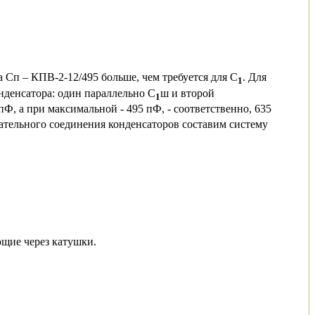
 Сп – КПВ-2-12/495 больше, чем требуется для C
. Для
1
нденсатора: один параллельно C
ш и второй
1
Ф, а при максимальной - 495 пФ, - соответственно, 635
вательного соединения конденсаторов составим систему
ющие через катушки.