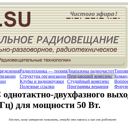
ределения
Радиотехника — теория
Диапазоны радиочастот
Типов
лизации
Структура организации
Передающий комплекс
Команд
жно
Клубы и радиокружки
Студийный комплекс
Вопрос
Полезные ссылки
Программы вещания
Форум
 однотактно-двухфазного выхо
кГц) для мощности 50 Вт.
для тех, кому интересно понимать, откуда что взялось и как оно работает