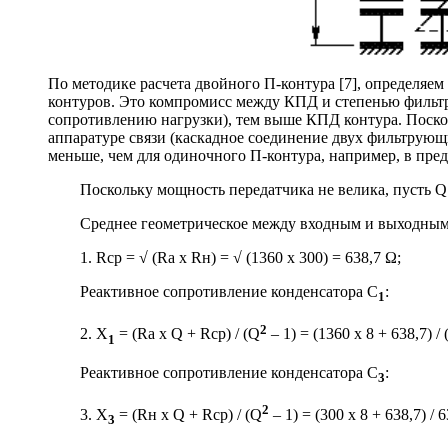
По методике расчета двойного П-контура [7], определяе
контуров. Это компромисс между КПД и степенью фильтр
сопротивлению нагрузки), тем выше КПД контура. Поско
аппаратуре связи (каскадное соединение двух фильтрующ
меньше, чем для одиночного П-контура, например, в пред
Поскольку мощность передатчика не велика, пусть Q 
Среднее геометрическое между входным и выходным
1. Rср = √ (Ra х Rн) = √ (1360 х 300) = 638,7 Ω;
Реактивное сопротивление конденсатора С
:
1
2
2. X
= (Ra x Q + Rср) / (Q
– 1) = (1360 x 8 + 638,7) / 
1
Реактивное сопротивление конденсатора С
:
3
2
3. X
= (Rн x Q + Rср) / (Q
– 1) = (300 x 8 + 638,7) / 
3