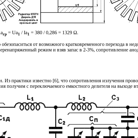
Ra
= Ua
/ Ia
= 380 / 0,286 = 1329 Ω.
гр
1
1
о обезопаситься от возможного кратковременного перехода в не
 перенапряженный режим и взяв запас в 2-3%, сопротивление ано
н. Из практики известно [6], что сопротивления излучения пров
ния получим с переключаемого емкостного делителя на выходе в