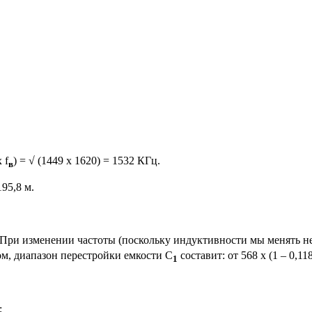
 f
) = √ (1449 x 1620) = 1532 КГц.
в
195,8 м.
Ф, При изменении частоты (поскольку индуктивности мы менять не 
зом, диапазон перестройки емкости C
составит: от 568 х (1 – 0,11
1
;