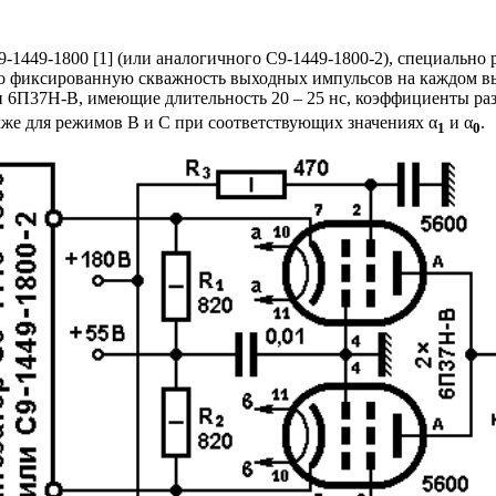
9-1449-1800 [1] (или аналогичного С9-1449-1800-2), специально
о фиксированную скважность выходных импульсов на каждом вы
6П37Н-В, имеющие длительность 20 – 25 нс, коэффициенты разл
акже для режимов B и C при соответствующих значениях α
и α
.
1
0