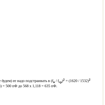
2
2
будем) ее надо подстраивать в (f
/ f
)
= (1620 / 1532)
в
ср
8) = 500 пФ до 568 х 1,118 = 635 пФ.