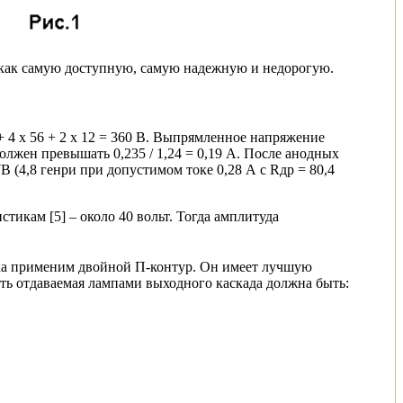
 как самую доступную, самую надежную и недорогую.
4 х 56 + 2 х 12 = 360 В. Выпрямленное напряжение
должен превышать 0,235 / 1,24 = 0,19 А. После анодных
 (4,8 генри при допустимом токе 0,28 А с Rдр = 80,4
икам [5] – около 40 вольт. Тогда амплитуда
ика применим двойной П-контур. Он имеет лучшую
ь отдаваемая лампами выходного каскада должна быть: