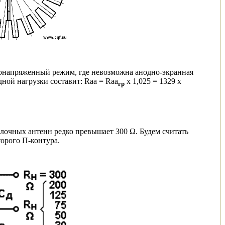
донапряженный режим, где невозможна анодно-экранная
дной нагрузки составит: Rаa = Rаa
х 1,025 = 1329 х
гр
олочных антенн редко превышает 300 Ω. Будем считать
торого П-контура.