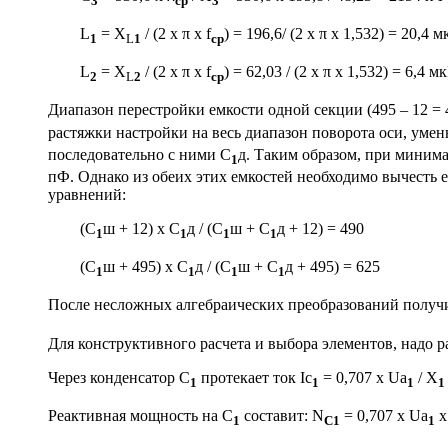
3
ср
3
L
= X
/ (2 x π x f
) = 196,6/ (2 x π x 1,532) = 20,4 м
1
L
1
ср
L
= X
/ (2 x π x f
) = 62,03 / (2 x π x 1,532) = 6,4 мк
2
L
2
ср
Диапазон перестройки емкости одной секции (495 – 12 =
растяжки настройки на весь диапазон поворота оси, уме
последовательно с ними C
д. Таким образом, при минима
1
пФ. Однако из обеих этих емкостей необходимо вычесть 
уравнений:
(C
ш + 12) х C
д / (C
ш + C
д + 12) = 490
1
1
1
1
(C
ш + 495) х C
д / (C
ш + C
д + 495) = 625
1
1
1
1
После несложных алгебраических преобразований получ
Для конструктивного расчета и выбора элементов, надо 
Через конденсатор С
протекает ток Iс
= 0,707 х Ua
/ X
1
1
1
1
Реактивная мощность на С
составит: N
= 0,707 х Ua
x
1
С1
1