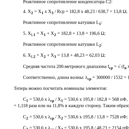
Реактивное сопротивление конденсатора С2:
4. X
= X
х X
/ Rср = 182,8 х 48,23 / 638,7 = 13,8 Ω;
2
1
3
Реактивное сопротивление катушки L
:
1
5. X
= X
+ X
= 182,8 + 13,8 = 196,6 Ω;
L
1
1
2
Реактивное сопротивление катушки L
:
2
6. X
= X
+ X
= 13,8 + 48,23 = 62,03 Ω;
L
2
2
3
Средняя частота 200-метрового диапазона f
= √ (f
x
ср
н
Соответственно, длина волны: λ
= 300000 / 1532 = 
ср
Теперь можно посчитать номиналы элементов:
C
= 530,6 x λ
/ X
= 530,6 x 195,8 / 182,8 = 568 п
1
ср
1
= 1,118 раза или на 11,8% в каждую сторону. Таким обра
С
= 530,6 x λ
/ X
= 530,6 x 195,8 / 13,8 = 7528 пФ;
2
ср
2
С
= 530,6 x λ
/ X
= 530,6 x 195,8 / 48,23 = 2154 пФ