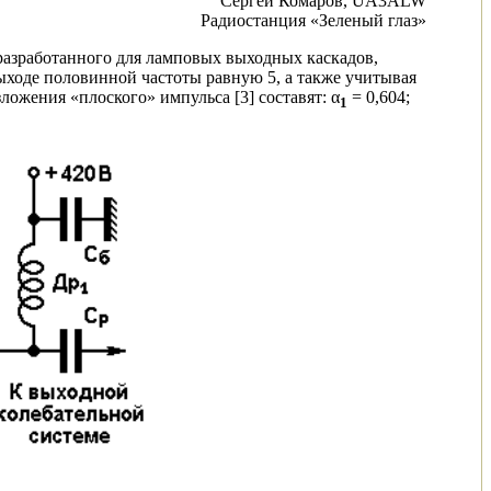
Сергей Комаров, UA3ALW
Радиостанция «Зеленый глаз»
 разработанного для ламповых выходных каскадов,
ходе половинной частоты равную 5, а также учитывая
ожения «плоского» импульса [3] составят: α
= 0,604;
1